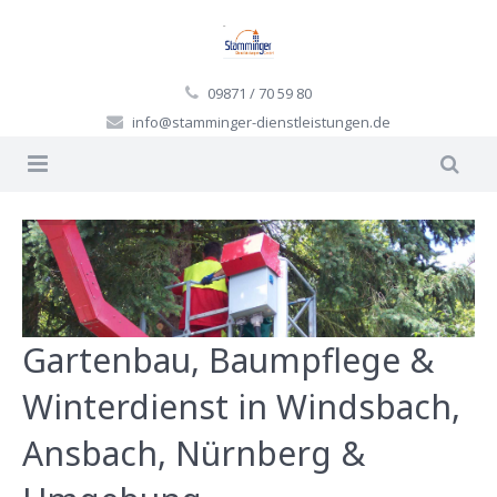
09871 / 70 59 80
info@stamminger-dienstleistungen.de
Start
Grünanlagen
Gartengestaltung
Gartenbau, Baumpflege &
Baumfällungen
Winterdienst in Windsbach,
Winterdienst
Ansbach, Nürnberg &
Dienstleistungen